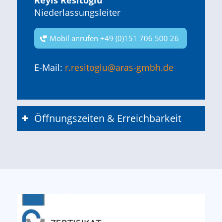
Niederlassungsleiter
Mobil anrufen +49 (0)151 706 500 26
E-Mail:
r.resitoglu@aras-gmbh.de
Öffnungszeiten & Erreichbarkeit